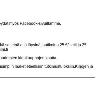
oa löydät myös Facebook-sivuiltamme.
 setteinä että täysinä laatikoina 25 €/ setti ja 25
ni.fi
 suurimpien kirjakauppojen kautta.
simpiin lääketieteellisiin tutkimustuloksiin.Kirjojen ja