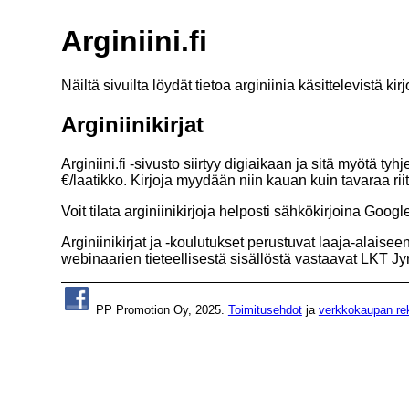
Arginiini.fi
Näiltä sivuilta löydät tietoa arginiinia käsittelevistä
Arginiinikirjat
Arginiini.fi -sivusto siirtyy digiaikaan ja sitä myötä t
€/laatikko. Kirjoja myydään niin kauan kuin tavaraa rii
Voit tilata arginiinikirjoja helposti sähkökirjoina Goo
Arginiinikirjat ja -koulutukset perustuvat laaja-alaisee
webinaarien tieteellisestä sisällöstä vastaavat LKT J
PP Promotion Oy, 2025.
Toimitusehdot
ja
verkkokaupan rek